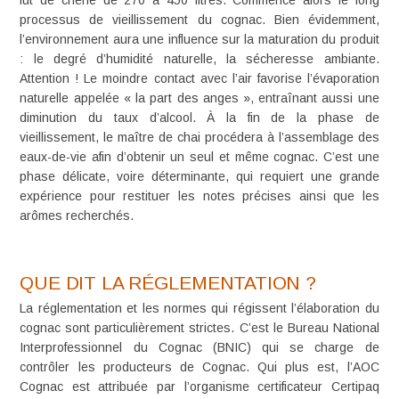
fût de chêne de 270 à 450 litres. Commence alors le long
processus de
vieillissement du cognac
. Bien évidemment,
l’environnement aura une influence sur la maturation du produit
: le degré d’humidité naturelle, la sécheresse ambiante.
Attention ! Le moindre contact avec l’air favorise l’évaporation
naturelle appelée «
la part des anges
», entraînant aussi une
diminution du taux d’alcool. À la fin de la phase de
vieillissement, le
maître de chai
procédera à
l’assemblage des
eaux-de-vie
afin d’obtenir un seul et même cognac. C’est une
phase délicate, voire déterminante, qui requiert une grande
expérience pour restituer les notes précises ainsi que les
arômes recherchés.
QUE DIT LA RÉGLEMENTATION ?
La réglementation et les normes qui régissent l’élaboration du
cognac sont particulièrement strictes. C’est le
Bureau National
Interprofessionnel du Cognac (BNIC)
qui se charge de
contrôler les producteurs de Cognac. Qui plus est, l’AOC
Cognac est attribuée par l’organisme certificateur
Certipaq