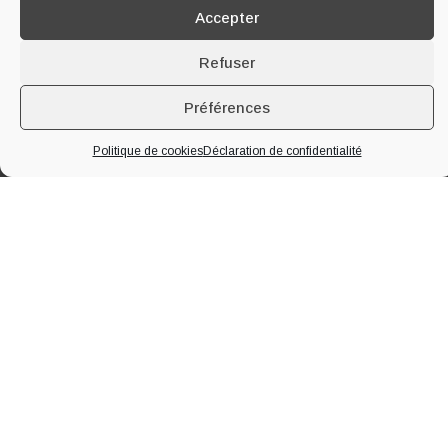
Accepter
Refuser
Préférences
À PROPOS DE LA MAISON
Politique de cookies
Déclaration de confidentialité
Implantée à Segonzac en plein cœur de la
Grande Champagne
, 1er
Cru du Cognac, notre famille produit du cognac et du pineau des
Charentes depuis quatre générations. Nous vous accueillons toute
l’année au domaine pour vous faire visiter nos chais, notre distillerie et
vous faire déguster nos produits.
EN SAVOIR PLUS
Maison
Oenotourisme
Nos Cognacs
Blog
Nos Pineaux
Contact