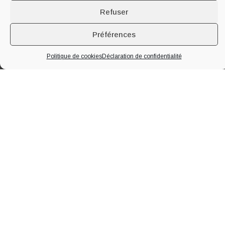
Refuser
Préférences
Politique de cookies
Déclaration de confidentialité
À PROPOS DE LA MAISON
Implantée à Segonzac en plein cœur de la
Grande Champagne
, 1er
Cru du Cognac, notre famille produit du cognac et du pineau des
Charentes depuis quatre générations. Nous vous accueillons toute
l’année au domaine pour vous faire visiter nos chais, notre distillerie et
vous faire déguster nos produits.
EN SAVOIR PLUS
Maison
Oenotourisme
Nos Cognacs
Blog
Nos Pineaux
Contact
4.7/5 BASÉ SUR
15
AVIS
GOOGLE