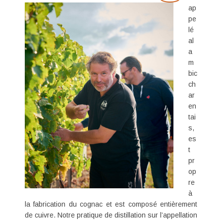
ap
pe
lé
al
a
m
bic
ch
ar
en
tai
s,
es
t
pr
op
re
à
la fabrication du cognac et est composé entièrement
de cuivre. Notre pratique de distillation sur l’appellation