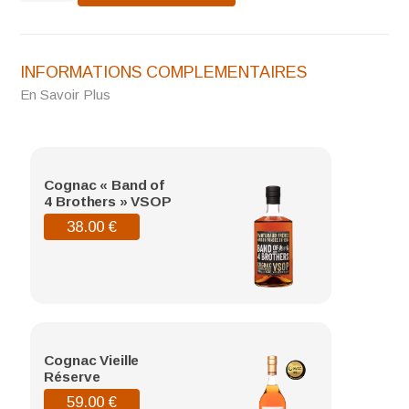
Réserve
INFORMATIONS COMPLEMENTAIRES
En Savoir Plus
Cognac « Band of
4 Brothers » VSOP
38.00
€
Cognac Vieille
Réserve
59.00
€