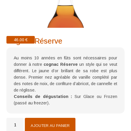
Cognac Réserve
46.00
€
Au moins 10 années en fûts sont nécessaires pour
donner à notre
cognac Réserve
un style qui se veut
différent. Le jaune d’or brillant de sa robe est plus
dense. Premier nez agréable de vanille complété par
des notes de noix, de confiture d’abricot, de cannelle et
de réglisse.
Conseils de dégustation :
Sur Glace ou Frozen
(passé au freezer).
quantité
de
AJOUTER AU PANIER
Cognac