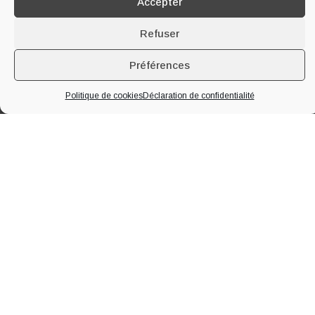
Accepter
Refuser
Préférences
Politique de cookies
Déclaration de confidentialité
À PROPOS DE LA MAISON
Implantée à Segonzac en plein cœur de la
Grande Champagne
, 1er
Cru du Cognac, notre famille produit du cognac et du pineau des
Charentes depuis quatre générations. Nous vous accueillons toute
l’année au domaine pour vous faire visiter nos chais, notre distillerie et
vous faire déguster nos produits.
EN SAVOIR PLUS
Maison
Oenotourisme
Nos Cognacs
Blog
Nos Pineaux
Contact