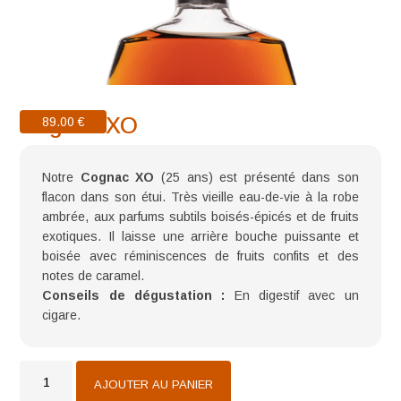
Cognac XO
89.00
€
Notre
Cognac XO
(25 ans) est présenté dans son
flacon dans son étui. Très vieille eau-de-vie à la robe
ambrée, aux parfums subtils boisés-épicés et de fruits
exotiques. Il laisse une arrière bouche puissante et
boisée avec réminiscences de fruits confits et des
notes de caramel.
Conseils de dégustation :
En digestif avec un
cigare.
quantité
de
AJOUTER AU PANIER
Cognac