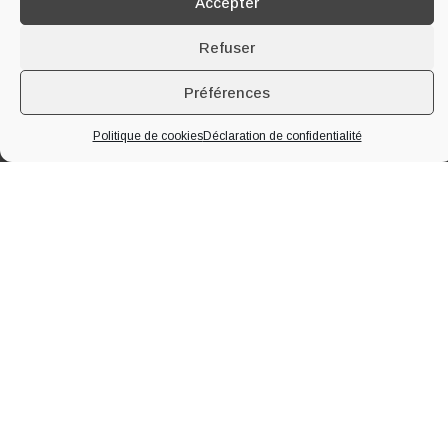
Accepter
Refuser
Préférences
Politique de cookies
Déclaration de confidentialité
À PROPOS DE LA MAISON
Implantée à Segonzac en plein cœur de la
Grande Champagne
, 1er
Cru du Cognac, notre famille produit du cognac et du pineau des
Charentes depuis quatre générations. Nous vous accueillons toute
l’année au domaine pour vous faire visiter nos chais, notre distillerie et
vous faire déguster nos produits.
EN SAVOIR PLUS
Maison
Oenotourisme
Nos Cognacs
Blog
Nos Pineaux
Contact