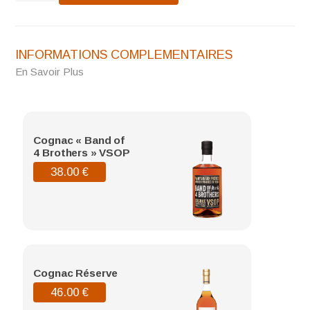
XO
INFORMATIONS COMPLEMENTAIRES
En Savoir Plus
Cognac « Band of
4 Brothers » VSOP
38.00
€
Cognac Réserve
46.00
€