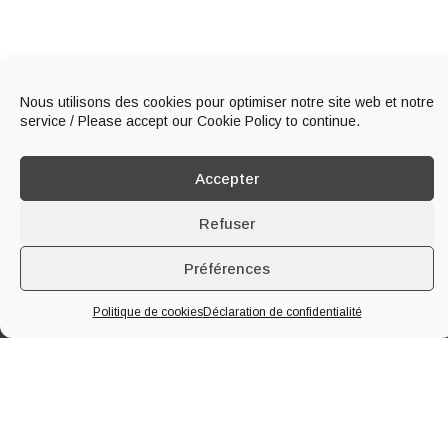
Nous utilisons des cookies pour optimiser notre site web et notre
service / Please accept our Cookie Policy to continue.
Accepter
Refuser
Préférences
À PROPOS DE LA MAISON
Politique de cookies
Déclaration de confidentialité
Implantée à Segonzac en plein cœur de la
Grande Champagne
, 1er
Cru du Cognac, notre famille produit du cognac et du pineau des
Charentes depuis quatre générations. Nous vous accueillons toute
l’année au domaine pour vous faire visiter nos chais, notre distillerie et
vous faire déguster nos produits.