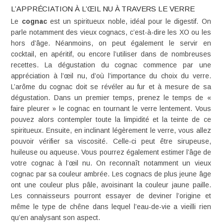
L’APPRÉCIATION À L’ŒIL NU À TRAVERS LE VERRE
Le
cognac
est un spiritueux noble, idéal pour le digestif. On
parle notamment des vieux cognacs, c’est-à-dire les
XO
ou les
hors d’âge
. Néanmoins, on peut également le servir en
cocktail, en apéritif, ou encore l’utiliser dans de nombreuses
recettes. La dégustation du cognac commence par une
appréciation à l’œil nu, d’où l’importance du choix du verre.
L’arôme du cognac doit se révéler au fur et à mesure de sa
dégustation. Dans un premier temps, prenez le temps de «
faire pleurer » le cognac en tournant le verre lentement. Vous
pouvez alors contempler toute la limpidité et la teinte de ce
spiritueux. Ensuite, en inclinant légèrement le verre, vous allez
pouvoir vérifier sa viscosité. Celle-ci peut être sirupeuse,
huileuse ou aqueuse. Vous pourrez également estimer l’
âge de
votre cognac
à l’œil nu. On reconnaît notamment un vieux
cognac par sa couleur ambrée. Les cognacs de plus jeune âge
ont une couleur plus pâle, avoisinant la couleur jaune paille.
Les connaisseurs pourront essayer de deviner l’origine et
même le type de chêne dans lequel l’eau-de-vie a vieilli rien
qu’en analysant son aspect.