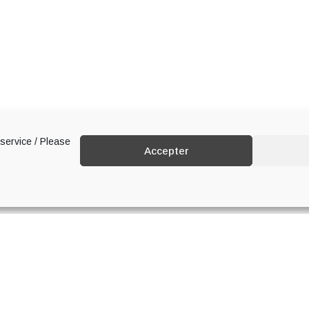
 service / Please
Accepter
MAISON PAINTURAUD FRÈRE
PLUS
3, rue Gourry, 16130 Segonzac
Oenotourisme
+33 (0)5 45 83 40 24
s
Blog
contact@cognac-painturaud.
Contact
RECOMMANDÉ SUR