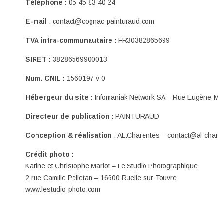
Téléphone :
05 45 83 40 24
E-mail
: contact@cognac-painturaud.com
TVA intra-communautaire :
FR30382865699
SIRET :
38286569900013
Num. CNIL :
1560197 v 0
Hébergeur du site :
Infomaniak Network SA – Rue Eugène-M
Directeur de publication :
PAINTURAUD
Conception & réalisation
:
AL.Charentes
–
contact@al-char
Crédit photo :
Karine et Christophe Mariot – Le Studio Photographique
2 rue Camille Pelletan – 16600 Ruelle sur Touvre
www.lestudio-photo.com