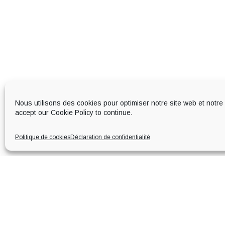
Nous utilisons des cookies pour optimiser notre site web et notre
accept our Cookie Policy to continue.
Politique de cookies
Déclaration de confidentialité
À PROPOS DE LA MAISON
EN SAVOIR 
Implantée à Segonzac en plein cœur de la
Maison
Grande Champagne
, 1er Cru du Cognac,
Nos Cognac
notre famille produit du cognac et du pineau des
Nos Pineaux