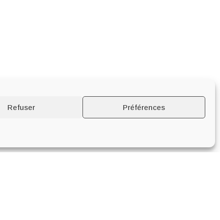
Refuser
Préférences
S
PAIEMENTS SÉCURISÉS PAR
E-TRANSACTIONS DU CREDIT AGRICOLE
com