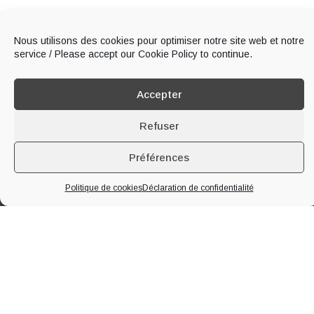
Nous utilisons des cookies pour optimiser notre site web et notre
service / Please accept our Cookie Policy to continue.
Accepter
Refuser
Préférences
À PROPOS DE LA MAISON
Politique de cookies
Déclaration de confidentialité
Implantée à Segonzac en plein cœur de la
Grande Champagne
, 1er
Cru du Cognac, notre famille produit du cognac et du pineau des
Charentes depuis quatre générations. Nous vous accueillons toute
l’année au domaine pour vous faire visiter nos chais, notre distillerie et
vous faire déguster nos produits.